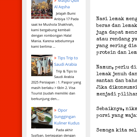
Masjid Qibli
Al Aqsha
Jelajah Bumi
Anbiya 17 Pada
Nasi lemak men
saat ke Mushola Shakhrah,
beras dan lemak
kami bergabung kembali
juga dapat menc
dengan rombongan Halal
atau rendang y
Mania. Karena sebelumnya
yang sering di
kami berlima ...
protein dan lem
Tips Trip to
Saudi Arabia
Namun, perlu d
Trip & Tips to
lemak jenuh da
Saudi Arabia
santan dan baha
2025 Persiapan : 1. Paspor yang
masih berlaku > 6bln 2. Visa
Jika dikonsumsi
Tourist (sudah memiliki dan
menjadi piliha
berkunjung den...
Sebaiknya, nik
Opor
porsi yang waja
Sunggingan
Kuliner Kudus
Pada akhir
Semoga kita sel
Sya’ban, bertepatan dengan