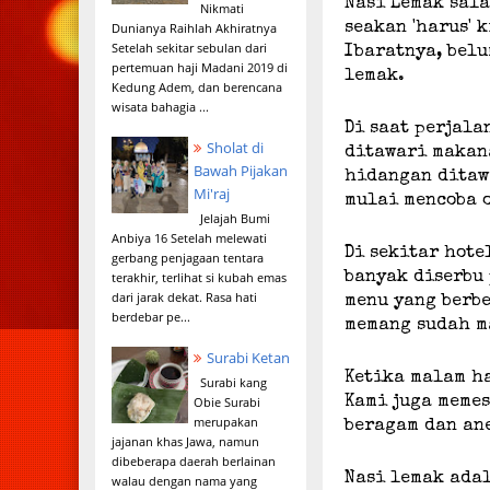
Nasi Lemak sala
Nikmati
seakan 'harus' 
Dunianya Raihlah Akhiratnya
Setelah sekitar sebulan dari
Ibaratnya, bel
pertemuan haji Madani 2019 di
lemak.
Kedung Adem, dan berencana
wisata bahagia ...
Di saat perjala
Sholat di
ditawari makan
Bawah Pijakan
hidangan ditawa
Mi'raj
mulai mencoba 
Jelajah Bumi
Anbiya 16 Setelah melewati
Di sekitar hote
gerbang penjagaan tentara
banyak diserbu 
terakhir, terlihat si kubah emas
dari jarak dekat. Rasa hati
menu yang berbe
berdebar pe...
memang sudah m
Surabi Ketan
Ketika malam ha
Surabi kang
Obie Surabi
Kami juga meme
merupakan
beragam dan an
jajanan khas Jawa, namun
dibeberapa daerah berlainan
Nasi lemak ada
walau dengan nama yang