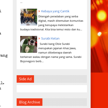
...
Kebaya yang Cantik
i
Ditengah peradaban yang serba
digital, masih ditemukan komunitas
yang berupaya melestarikan
budaya tradisional. Kita bisa temui resto dan ku...
a
Surabi Ketan
Surabi kang Obie Surabi
merupakan jajanan khas Jawa,
namun dibeberapa daerah
yang
berlainan walau dengan nama yang sama. Surabi
Bojonegoro berb...
Side Ad
ll.
h
Blog Archive
i