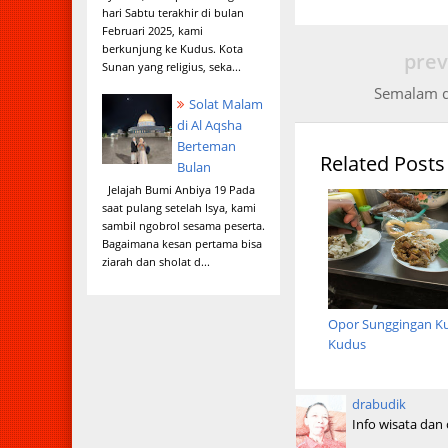
hari Sabtu terakhir di bulan
Februari 2025, kami
berkunjung ke Kudus. Kota
prev
Sunan yang religius, seka...
Semalam d
Solat Malam
di Al Aqsha
Berteman
Related Posts
Bulan
Jelajah Bumi Anbiya 19 Pada
saat pulang setelah Isya, kami
sambil ngobrol sesama peserta.
Bagaimana kesan pertama bisa
ziarah dan sholat d...
Opor Sunggingan Ku
Kudus
drabudik
Info wisata dan