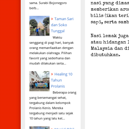
sama. Surabi Bojonegoro
nasi yang dimas
berb...
memberikan aro
bilis (ikan ter
Taman Sari
sapi, serta sam
dan Soko
Tunggal
Nasi lemak juga
Waktu
senggang di pagi hari, banyak
atau hidangan l
orang memanfaatkan dengan
Malaysia dan d
melakukan olahraga. Pilihan
dibutuhkan.
favorit yang sederhana dan
mudah dilakukan serta...
Healing 10
Tahun
Prolanis
Beberapa orang
yang bersemangat sehat,
tergabung dalam kelompok
Prolanis Kenis. Mereka
tergabung menjadi satu sejak
10 tahun yang lalu ket...