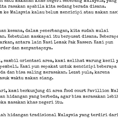
h satu makanan khas negeri seberang Malaysia, yang
kita rasakan apabila kita sedang berada disana.
um ke Malaysia kalau belum mencicipi atau makan nas
nan kesana, dalam penerbangan, kita sudah mulai
an. Kebetulan maskapai itu berpusat disana. Beberap
rkan, antara lain Nasi Lemak Pak Nasser. Kami pun
order dan menyantapnya.
l, sambil orientasi area, kami melihat warung kecil 
pembeli. Kami pun sepakat untuk mencicipi beberapa
da dan bisa saling merasakan. Lezat pula, karena
asuk waktu makan siang.
ri, kami berkunjung di area food court Pavillion Ma
san hidangan yang berbeda, agar bisa merasakan lebi
eka masakan khas negeri itu.
lah hidangan tradisional Malaysia yang terdiri dar