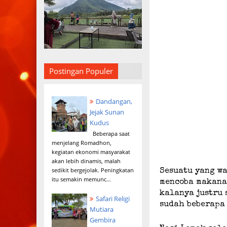
Postingan Populer
Dandangan,
Jejak Sunan
Kudus
Beberapa saat
menjelang Romadhon,
kegiatan ekonomi masyarakat
akan lebih dinamis, malah
sedikit bergejolak. Peningkatan
Sesuatu yang wa
itu semakin memunc...
mencoba makanan
kalanya justru
Safari Religi
sudah beberapa
Mutiara
Gembira