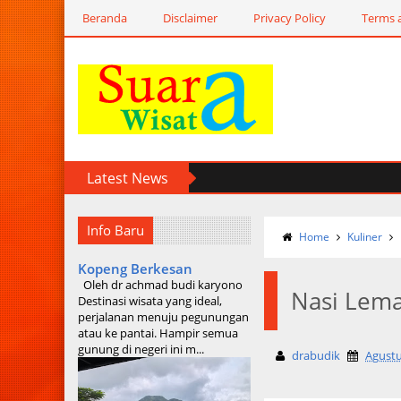
Beranda
Disclaimer
Privacy Policy
Terms 
Latest News
Info Baru
Home
Kuliner
Kopeng Berkesan
Oleh dr achmad budi karyono
Nasi Lem
Destinasi wisata yang ideal,
perjalanan menuju pegunungan
atau ke pantai. Hampir semua
gunung di negeri ini m...
drabudik
Agustu