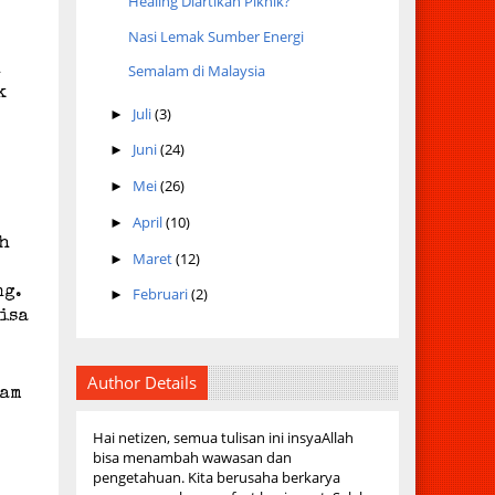
Healing Diartikan Piknik?
Nasi Lemak Sumber Energi
i
Semalam di Malaysia
k
Juli
(3)
►
m
Juni
(24)
►
Mei
(26)
►
April
(10)
►
ah
Maret
(12)
►
ng.
Februari
(2)
►
bisa
Author Details
lam
Hai netizen, semua tulisan ini insyaAllah
bisa menambah wawasan dan
pengetahuan. Kita berusaha berkarya