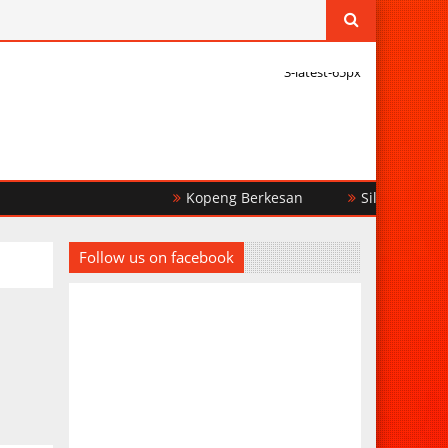
3-latest-65px
Kopeng Berkesan
Silaturrahim Religi
Follow us on facebook