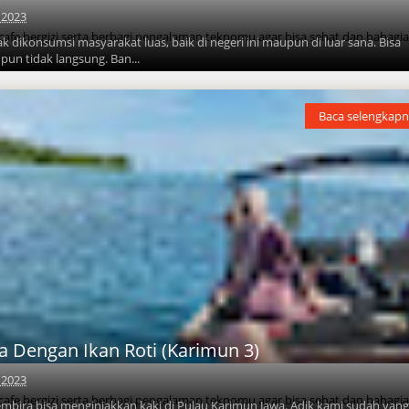
, 2023
 cafe bergizi serta berbagi pengalaman teknomu agar bisa sehat dan bahagi
ikonsumsi masyarakat luas, baik di negeri ini maupun di luar sana. Bisa
pun tidak langsung. Ban...
Baca selengkapn
 Dengan Ikan Roti (Karimun 3)
, 2023
 cafe bergizi serta berbagi pengalaman teknomu agar bisa sehat dan bahagi
bira bisa menginjakkan kaki di Pulau Karimun Jawa. Adik kami sudah yan