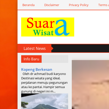
Beranda
Disclaimer
Privacy Policy
Terms 
Latest News
Info Baru
Kopeng Berkesan
Oleh dr achmad budi karyono
Destinasi wisata yang ideal,
perjalanan menuju pegunungan
atau ke pantai. Hampir semua
gunung di negeri ini m...