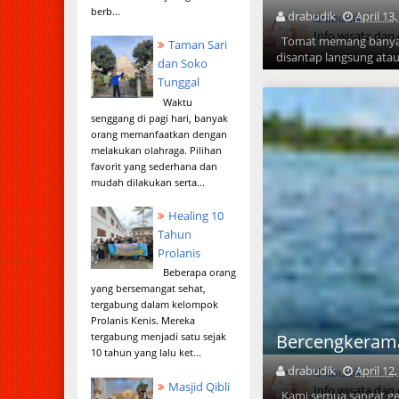
berb...
drabudik
April 13
drabudik
Info wisata dan
Tomat memang banyak d
Taman Sari
disantap langsung atau
dan Soko
Tunggal
Waktu
senggang di pagi hari, banyak
orang memanfaatkan dengan
melakukan olahraga. Pilihan
favorit yang sederhana dan
mudah dilakukan serta...
Healing 10
Tahun
Prolanis
Beberapa orang
yang bersemangat sehat,
tergabung dalam kelompok
Prolanis Kenis. Mereka
Bercengkerama
tergabung menjadi satu sejak
10 tahun yang lalu ket...
drabudik
April 12
drabudik
Masjid Qibli
Info wisata dan
Kami semua sangat gem