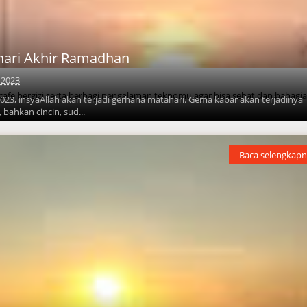
ari Akhir Ramadhan
, 2023
 cafe bergizi serta berbagi pengalaman teknomu agar bisa sehat dan bahagi
023, insyaAllah akan terjadi gerhana matahari. Gema kabar akan terjadinya
 bahkan cincin, sud...
Baca selengkapn