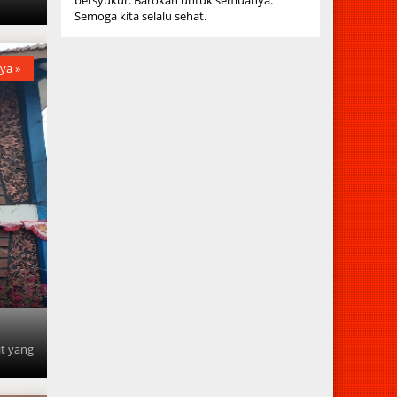
Semoga kita selalu sehat.
ya »
a
t yang