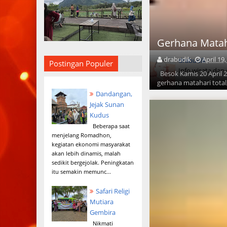
Gerhana Matah
drabudik
April 19
drabudik
Postingan Populer
Info wisata dan
Besok Kamis 20 April 2
gerhana matahari total,
Dandangan,
Jejak Sunan
Kudus
Beberapa saat
menjelang Romadhon,
kegiatan ekonomi masyarakat
akan lebih dinamis, malah
sedikit bergejolak. Peningkatan
itu semakin memunc...
Safari Religi
Mutiara
Gembira
Nikmati