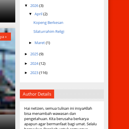
2026
(3)
▼
a
April
(2)
▼
Kopeng Berkesan
Silaturrahim Religi
ya »
Maret
(1)
►
2025
(9)
►
2024
(12)
►
2023
(116)
►
Author Details
Hai netizen, semua tulisan ini insyaAllah
bisa menambah wawasan dan
pengetahuan. Kita berusaha berkarya
apapun agar bermanfaat bagi umat. Selalu
a
g
bersyukur. Barokah untuk semuanya.