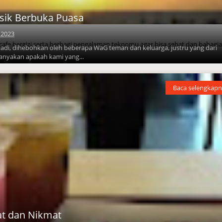
ik Berbuka Puasa
, 2023
 cafe bergizi serta berbagi pengalaman teknomu agar bisa sehat dan bahagi
tadi, dihebohkan oleh beberapa WaG teman dan keluarga, justru yang dari
nyakan apakah kami yang...
Baca selengkapn
at dan Nikmat