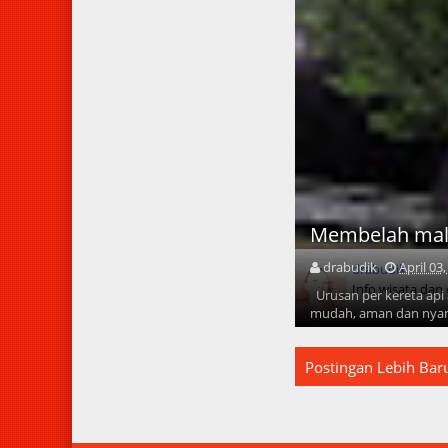
Membelah mal
drabudik
April 03
drabudik
Info wisata dan
Urusan per kereta api 
mudah, aman dan nyam
Postingan Lebih Bar