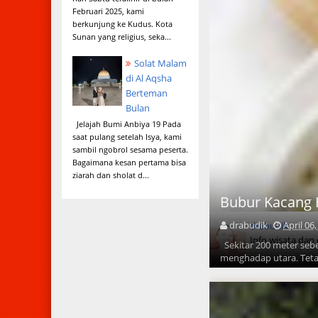
Februari 2025, kami
berkunjung ke Kudus. Kota
Sunan yang religius, seka...
Solat Malam
di Al Aqsha
Berteman
Bulan
Jelajah Bumi Anbiya 19 Pada
saat pulang setelah Isya, kami
sambil ngobrol sesama peserta.
Bagaimana kesan pertama bisa
ziarah dan sholat d...
Bubur Kacang 
drabudik
April 06
drabudik
Info wisata dan
Sekitar 200 meter sebel
menghadap utara. Tetapi