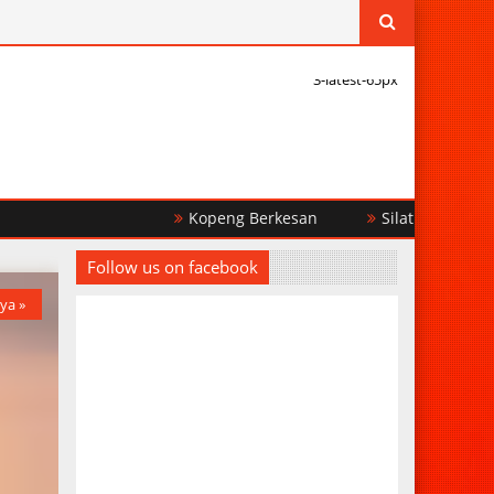
3-latest-65px
Kopeng Berkesan
Silaturrahim Religi
Follow us on facebook
ya »