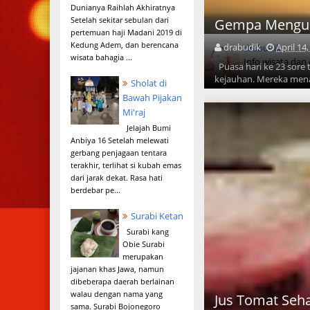
Dunianya Raihlah Akhiratnya
Setelah sekitar sebulan dari
Gempa Mengus
pertemuan haji Madani 2019 di
Kedung Adem, dan berencana
drabudik
April 14
drabudik
wisata bahagia ...
Info wisata dan
Puasa hari ke 23 sore 
kejauhan. Mereka mena
Sholat di
Bawah Pijakan
Mi'raj
Jelajah Bumi
Anbiya 16 Setelah melewati
gerbang penjagaan tentara
terakhir, terlihat si kubah emas
dari jarak dekat. Rasa hati
berdebar pe...
Surabi Ketan
Surabi kang
Obie Surabi
merupakan
jajanan khas Jawa, namun
dibeberapa daerah berlainan
walau dengan nama yang
Jus Tomat Seh
sama. Surabi Bojonegoro